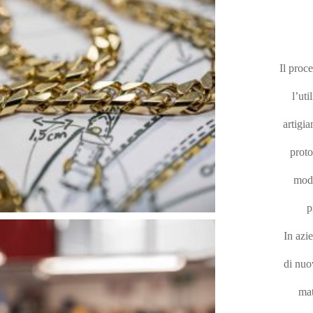
Il proc
l’ut
artigi
proto
modi
p
In azi
di nuo
mat